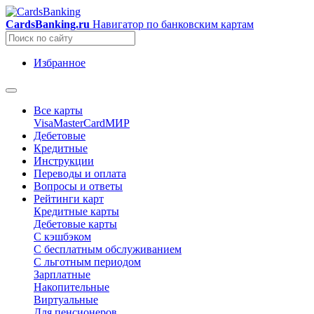
CardsBanking.ru
Навигатор по банковским картам
Избранное
Все карты
Visa
MasterCard
МИР
Дебетовые
Кредитные
Инструкции
Переводы и оплата
Вопросы и ответы
Рейтинги карт
Кредитные карты
Дебетовые карты
С кэшбэком
С бесплатным обслуживанием
С льготным периодом
Зарплатные
Накопительные
Виртуальные
Для пенсионеров