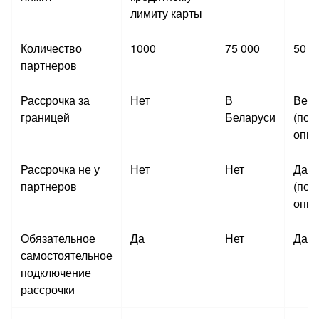
лимиту карты
Количество
1000
75 000
50 0
партнеров
Рассрочка за
Нет
В
Везд
границей
Беларуси
(под
опци
Рассрочка не у
Нет
Нет
Да
партнеров
(под
опци
Обязательное
Да
Нет
Да
самостоятельное
подключение
рассрочки