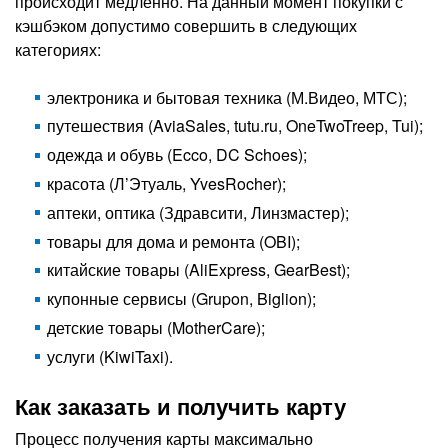
происходит медленно. На данный момент покупки с
кэшбэком допустимо совершить в следующих
категориях:
электроника и бытовая техника (М.Видео, МТС);
путешествия (AviaSales, tutu.ru, OneTwoTreep, Tui);
одежда и обувь (Ecco, DC Schoes);
красота (Л’Этуаль, YvesRocher);
аптеки, оптика (Здравсити, Линзмастер);
товары для дома и ремонта (OBI);
китайские товары (AliExpress, GearBest);
купонные сервисы (Grupon, Biglion);
детские товары (MotherCare);
услуги (KiwiTaxi).
Как заказать и получить карту
Процесс получения карты максимально