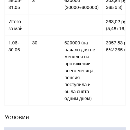
29.05-
3
620000
203,84 руб.
31.05
(20000+600000)
365 х 3)
Итого
263,02 руб.
за май
(5,48+16,4
1.06-
30
620000 (на
3057,53 ру
30.06
начало дня не
6%/ 365 х 3
менялся на
протяжении
всего месяца,
пенсия
поступила и
была снята
одним днем)
Условия