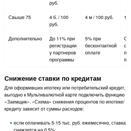
руб.
Свыше 75
4 б. / 100
4 м / 100 руб.
1,
руб.
Дополнительно
До 11% при
5% при
Сн
регистрации
бесконтактной
со 
у партнеров
оплате
по
программы
пр
Снижение ставки по кредитам
Для оформивших ипотеку или потребительский кредит,
выгодно к Мультивалютной карте подключить функцию
«Заемщик». «Схема» снижения процентов по ипотеке/
кредиту зависит от суммы расходов:
если оплачивать 5-15 тыс. руб. ежемесячно, ставка
снижается на 0,5%;