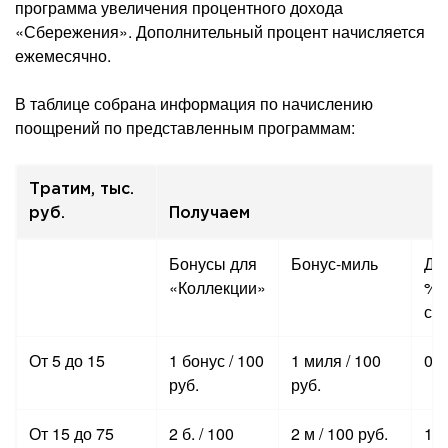
программа увеличения процентного дохода
«Сбережения». Дополнительный процент начисляется
ежемесячно.
В таблице собрана информация по начислению
поощрений по представленным программам:
Тратим, тыс.
руб.
Получаем
Бонусы для
Бонус-миль
До
«Коллекции»
% 
сб
От 5 до 15
1 бонус / 100
1 миля / 100
0,
руб.
руб.
От 15 до 75
2 б. / 100
2 м / 100 руб.
1,